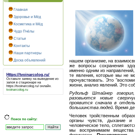
Главная
Здоровье и Мёд
Косметика и Мёд
Чудо Пчёлы
Статьи
Контакты
Наши партнеры
Доска объявлений
нашем организме, на взаимосвя
же вопросы сохранения здор
именно одним из направлений
Https://tvoinarcolog.ru/
те явления, которые мы не мо
Оставьте заявку на выведение из
прочувствовать. Это "воспоми
запоя в стационаре на
жизни, анализ явлений. Это со
https://tvoinarcolog.ru/
онлайн.
tvoinarcolog.ru
Рудольф Штайнер говорил
разовьются новые сверхчу
проявится сначала в отдель
большинства людей
. Время де
Человек тройственным образ
Поиск по сайту:
органы чувств, дыхание и
человеческое тело, сплетаютс
мы воспринимаем вещества