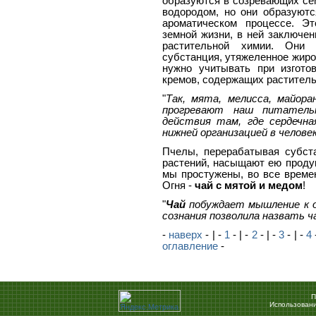
образуются в созревающих се
водородом, но они образуютс
ароматическом процессе. Э
земной жизни, в ней заключен
растительной химии. Они
субстанция, утяжеленное жиро
нужно учитывать при изгото
кремов, содержащих раститель
"
Так, мята, мелисса, майора
прогревают наш питатель
действия там, где сердечн
нижней организацией в челове
Пчелы, перерабатывая субст
растений, насыщают ею продук
мы простужены, во все време
Огня -
чай с мятой и медом
!
"
Чай
побуждает мышление к ос
сознания позволила назвать 
-
наверх
- | -
1
- | -
2
- | -
3
- | -
4
-
оглавление
-
П
Использовани