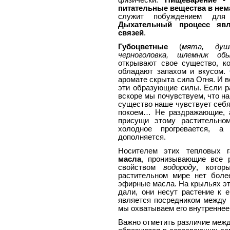
физически.
Пищеварение - 
питательные вещества в нем
служит побуждением для 
Дыхательный процесс явл
связей
.
Губоцветные
(
мята, души
черноголовка, шлемник об
открывают свое существо, ко
обладают запахом и вкусом.
аромате скрыта сила Огня. И в
эти образующие силы. Если ра
вскоре мы почувствуем, что н
существо наше чувствует себ
покоем… Не раздражающие, 
присущи этому растительном
холодное прогревается, а
дополняется.
Носителем этих тепловых 
масла
, пронизывающие все 
свойством
водороду
, котор
растительном мире нет боле
эфирные масла. На крыльях эт
дали, они несут растение к 
является посредником между 
мы охватываем его внутреннее
Важно отметить различие меж