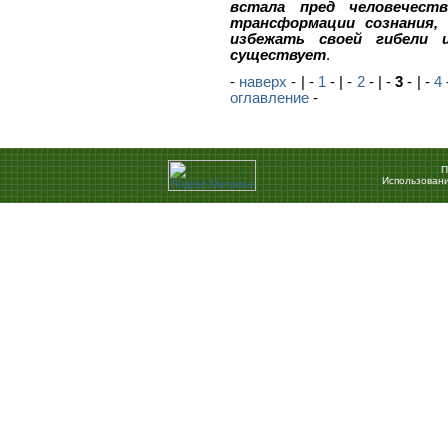
встала пред человечест
трансформации сознания, 
избежать своей гибели 
существует
.
-
наверх
- | -
1
- | -
2
- | -
3
- | -
4
оглавление
-
П
Использовани