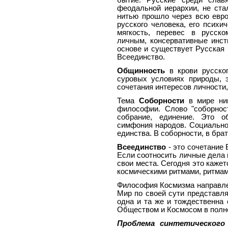
бытие. Русские среди славя
феодальной иерархии, не ста
нитью прошло через всю евро
русского человека, его психи
мягкость, перевес в русск
личным, консервативные инсти
основе и существует Русская 
Всеединство.
Общинность
в крови русског
суровых условиях природы, 
сочетания интересов личности
Тема
Соборности
в мире ниг
философии. Слово "соборност
собрание, единение. Это об
симфония народов. Социальное
единства. В соборности, в бра
Всеединство
- это сочетание 
Если соотносить личные дела 
свои места. Сегодня это кажет
космическими ритмами, ритма
Философия Космизма направлен
Мир по своей сути представля
одна и та же и тождественна 
Обществом и Космосом в полно
Проблема синтетического 