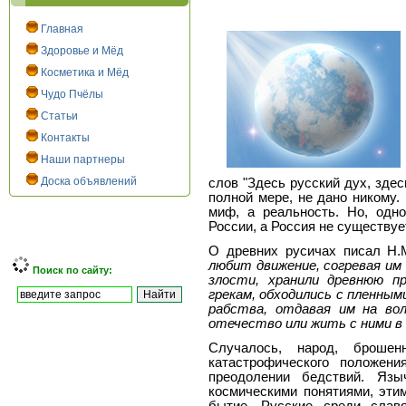
Главная
Здоровье и Мёд
Косметика и Мёд
Чудо Пчёлы
Статьи
Контакты
Наши партнеры
Доска объявлений
слов "Здесь русский дух, зде
полной мере, не дано никому.
миф, а реальность. Но, одн
России, а Россия не существуе
О древних русичах писал Н.М
любит движение, согревая им 
Поиск по сайту:
злости, хранили древнюю п
грекам, обходились с пленным
рабства, отдавая им на во
отечество или жить с ними в
Случалось, народ, броше
катастрофического положени
преодолении бедствий. Язы
космическими понятиями, эти