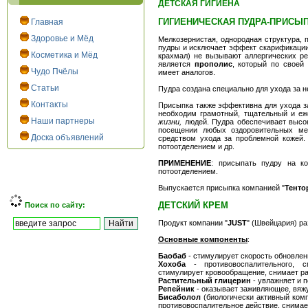
ДЕТСКАЯ ГИГИЕНА
ГИГИЕНИЧЕСКАЯ ПУДРА-ПРИСЫП
Главная
Здоровье и Мёд
Мелкозернистая, однородная структура,
пудры и исключает эффект скарификации
Косметика и Мёд
крахмал) не вызывают аллергических ре
является
прополис
, который по своей 
Чудо Пчёлы
имеет аналогов.
Статьи
Пудра создана специально для ухода за 
Контакты
Присыпка также эффективна для ухода з
необходим грамотный, тщательный и еж
Наши партнеры
жизни,
людей. Пудра обеспечивает высок
посещении любых оздоровительных ме
Доска объявлений
средством ухода за проблемной кожей.
потоотделением и др.
ПРИМЕНЕНИЕ
: присыпать пудру на к
потоотделением.
Выпускается присыпка компанией "
Тенто
ДЕТСКИЙ КРЕМ
Поиск по сайту:
Продукт компании "
JUST
" (Швейцария) ра
Основные компоненты
:
Баобаб
- стимулирует скорость обновлени
Хохоба
- противовоспалительного, с
стимулирует кровообращение, снимает р
Растительный глицерин
- увлажняет и п
Репейник
- оказывает заживляющее, вяжу
Бисаболол
(биологически активный комп
противовоспалительное действие, снимае