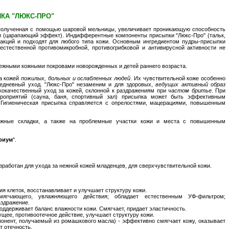
КА "ЛЮКС-ПРО"
 полученная с помощью шаровой мельницы, увеличивает проникающую способность
 (царапающий эффект). Индифферентные компоненты присыпки "Люкс-Про" (тальк,
акций и подходят для любого типа кожи. Основным ингредиентом пудры-присыпки
естественной противомикробной, противогрибковой и антивирусной активности не
нежными кожными покровами новорожденных и детей раннего возраста.
а кожей
пожилых, больных и ослабленных людей
. Их чувствительной коже особенно
едневный уход. "Люкс-Про" незаменим и для здоровых,
ведущих активный образ
окачественный уход за кожей, склонной к раздражениям при
частом бритье
. При
роприятий (сауна, баня, спортивный зал) присыпка может быть эффективным
 Гигиеническая присыпка справляется с опрелостями, мацерациями, повышенным
ожные складки, а также на проблемные участки кожи и места с повышенным
риум
".
зработан для ухода за нежной кожей младенцев, для сверхчувствительной кожи.
я клеток, восстанавливает и улучшает структуру кожи.
мягчающего, увлажняющего действия; обладает естественным УФ-фильтром;
аздражение.
оддерживает баланс влажности кожи. Смягчает, придает эластичность.
щее, противоотечное действие, улучшает структуру кожи.
онент, получаемый из ромашкового масла) - эффективно смягчает кожу, оказывает
т отечность.