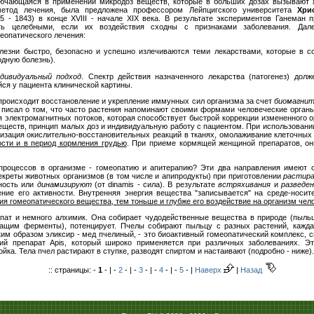
ключающаяся в применении микродоз веществ, которые в больших дозах вызывают 
метод лечения, была предложена профессором Лейпцигского университета
Хри
5 - 1843) в конце XVIII - начале XIX века. В результате экспериментов Ганеман 
ть целебными, если их воздействия сходны с признаками заболевания. Дал
еопатического лечения:
лезни быстро, безопасно и успешно излечиваются теми лекарствами, которые в с
одную болезнь).
дивидуальный подход
. Спектр действия назначенного лекарства (патогенез) долж
ся у пациента клинической картины.
 происходит восстановление и укрепление иммунных сил организма за счет
биомагнит
 писал о том, что часто растения напоминают своими формами человеческие органы
я электромагнитных потоков, которая способствует быстрой коррекции измененного о
еществ, принцип малых доз и индивидуальную работу с пациентом. При использовании
мизация окислительно-восстановительных реакций в тканях, омолаживание клеточных
сти и в период кормления грудью
. При приеме кормящей женщиной препаратов, он
 процессов в организме - гомеопатию и апитерапию? Эти два направления имеют
екреты животных организмов (в том числе и апипродукты) при приготовлении
растира
бность или
динамизируют
(от dinamis - сила). В результате
встряхивания
и
разведе
ие его активности. Внутренняя энергия вещества "записывается" на среде-носит
я гомеопатического вещества, тем тоньше и глубже его воздействие на организм чел
ат и немного алхимик. Она собирает чудодейственные вещества в природе (пыльцу,
ащим ферменты), потенцирует. Пчелы собирают пыльцу с разных растений, кажд
м образом эликсир - мед пчелиный, - это биоактивный гомеопатический комплекс, св
кий препарат Apis, который широко применяется при различных заболеваниях. Э
йка. Тела пчел растирают в ступке, разводят спиртом и настаивают (подробно - ниже).
:: страницы: -
1
- | -
2
- | -
3
- | -
4
- | -
5
- |
Наверх
|
Назад