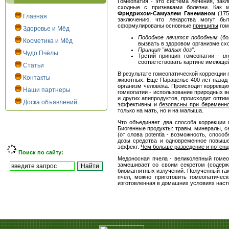
Гомеопатия - это система лечения, за
сходные с признаками болезни. Как 
Фридрихом-Самуэлем Ганеманом
(175
Главная
заключению, что лекарства могут бы
сформулированы основные
принципы
гом
Здоровье и Мёд
Подобное лечится подобным
(бо
Косметика и Мёд
вызвать в здоровом организме сх
Принцип "малых доз"
.
Чудо Пчёлы
Третий принцип гомеопатии -
ин
соответствовать картине имеющей
Статьи
В результате гомеопатической коррекции
Контакты
животных. Еще Парацельс 400 лет назад
организм человека. Происходит коррекци
Наши партнеры
гомеопатии - использование природных в
и других апипродуктов, происходит опти
Доска объявлений
эффективны и
безопасны при беременно
только на мать, но и на малыша.
Что объединяет два способа коррекции
Биогенные продукты: травы, минералы, с
(от слова potentia - возможность, спосо
дозы средства и одновременное повышен
эффект.
Чем больше разведение и потенци
Поиск по сайту:
Медоносная пчела - великолепный гомеоп
замешивает со своим секретом (содерж
биомагнитных излучений. Полученный таки
пчел, можно приготовить гомеопатичес
изготовленная в домашних условиях насто