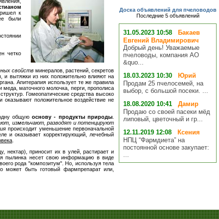
явления,
стианом
Доска объявлений для пчеловодов
пришел к
Последние 5 объявлений
ее были
31.05.2023 10:58
Бакаев
остоянии
Евгений Владимирович
Добрый день! Уважаемые
ен четко
пчеловоды, компания АО
&quo...
ных свойств
минералов, растений, секретов
18.03.2023 10:30
Юрий
, и вытяжки из них положительно влияют на
ргана. Апитерапия использует те же правила
Продам 25 пчелосемей, на
 меда, маточного молочка, перги, прополиса
выбор, с большой посеки. ...
 структур. Гомеопатические средства высоко
и оказывают положительное воздействие не
18.08.2020 10:41
Дамир
Продаю со своей пасеки мёд
 одну общую
основу - продукты природы
.
липовый, цветочный и гр...
ют, измельчают, разводят и потенцируют
ния
происходит уменьшение первоначальной
12.11.2019 12:08
Ксения
еле и оказывает корректирующий, лечебный
НПЦ “Фармдиета” на
овека
.
постоянной основе закупает:
 нектар), приносит их в улей, растирает и
...
ая пылинка несет свою информацию в виде
оего рода "композитум". Но, используя тела
то может быть готовый фармпрепарат или,