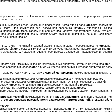
ретапливания) В 100 г воска содержится около 4 г провитамина А, в то время как в 10
берестяных грамотах Новгорода, в старом длинном списке товаров кроме привычн
Что же это такое?
анных медовых сотов, срезанные полосочкой. Когда пчелы запечатывают зрелый ме
х желез. Под крышечкой есть воздушная прослойка, поэтому пчеловоды называю
на поверхность меда капельку пчелиного яда. Забрус представляет собой "букет
процессы, укрепляют десны, нормализуют функции кишечника, печени. Если прогло
от токсинов и шлаков.
 5-10 минут по одной столовой ложке 4 раза в день, передозировка не страшна, 
слизистой этого органа. При воспалении синусов (пазух носа) рекомендуется жевать 
су выбрасывать. И далее, в течение недели жевать забрус для предупреждения рециди
 продуктом, имеющим высокие бактерицидные свойства, которые не утрачиваются д
ется обратно в пчеловодство в виде искусственной вощины, которая значительно пов
" такую же, как и чугун. Поэтому в
черной металлургии
воском проверяют формы, в 
 для гравировки стёкол, для изготовления склеивающих и полировочных мастик.
отребляет воск для изготовления различных пропиточных и покровных эмульсий.
воск употребляется для пропитывания кожаных уплотнений в тормозах.
воск идёт на изолировку проводов, на изготовление конденсаторов.
ного воска потребляет
кожевенная
промышленность при отделке, пропитывании, по
ектротехнической
промышленности, в
гальванопластике
, для приготовления
ле
, в
деревообрабатывающей
,
полиграфической, автомобильной, стекольной, б
ые
свечи
.
аживляющие свойства воска позволяют использовать его при заболеваниях кожи 
е воск. Разжевывание их усиливает выработку слюны и желудочного сока и тем 