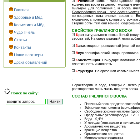
П
челиный воск
- жироподобное зер
количество воска выделяют молодые пчелы
пыльцой. Для получения 1 кг воска, пче
Главная
Производство воска - это органическа
поглощенных питательных веществ. Во
Здоровье и Мёд
кирпичики, с помощью которых строятся 
старше соты, тем они темнее, содержание
Косметика и Мёд
СВОЙСТВА ПЧЕЛИНОГО ВОСКА
Чудо Пчёлы
Ц
вет
натурального воска белый (получ
сероватый. На срезе матовый, если добав
Статьи
З
апах
медово-прополисный (желтый воск
Контакты
В
кус
специфический, меда, прополиса. 
Наши партнеры
К
онсистенция
. При ударе молотком с
Доска объявлений
пластичность и мягкость.
С
труктура
. На срезе или изломе имее
.
Нерастворим в воде, глицерине. Легко
растворяется лишь часть веществ воска.
Поиск по сайту:
СОСТАВ ПЧЕЛИНОГО ВОСКА
Пчелиный воск представляет собо
Эфирные компоненты (моноэфиры,
Свободные жирные кислоты (церот
Предельные углеводороды - 12 - 
Вода - 0,4%
Углеводы (гептакозан и пентакоза
Ароматические вещества
Красящие вещества
Органические вещества
Минеральные вещества