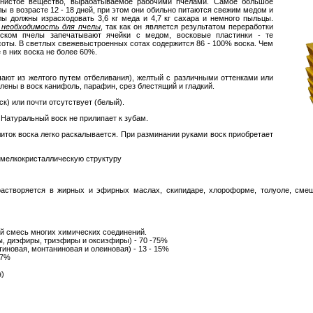
нистое вещество, вырабатываемое рабочими пчелами. Самое большое
 в возрасте 12 - 18 дней, при этом они обильно питаются свежим медом и
лы должны израсходовать 3,6 кг меда и 4,7 кг сахара и немного пыльцы.
я необходимость для пчелы
, так как он является результатом переработки
ском пчелы запечатывают ячейки с медом, восковые пластинки - те
соты. В светлых свежевыстроенных сотах содержится 86 - 100% воска. Чем
 в них воска не более 60%.
ают из желтого путем отбеливания), желтый с различными оттенками или
лены в воск канифоль, парафин, срез блестящий и гладкий.
) или почти отсутствует (белый).
Натуральный воск не прилипает к зубам.
литок воска легко раскалывается. При разминании руками воск приобретает
т мелкокристаллическую структуру
 растворяется в жирных и эфирных маслах, скипидаре, хлороформе, толуоле, см
й смесь многих химических соединений.
 диэфиры, триэфиры и оксиэфиры) - 70 -75%
иновая, монтаниновая и олеиновая) - 13 - 15%
17%
н)