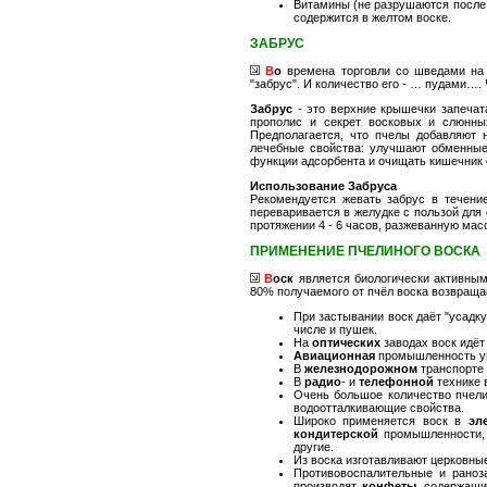
Витамины (не разрушаются после пе
содержится в желтом воске.
ЗАБРУС
В
о
времена торговли со шведами на 
"забрус". И количество его - … пудами…. 
Забрус
- это верхние крышечки запечат
прополис и секрет восковых и слюнны
Предполагается, что пчелы добавляют 
лечебные свойства: улучшают обменные 
функции адсорбента и очищать кишечник 
Использование Забруса
Рекомендуется жевать забрус в течение
переваривается в желудке с пользой для 
протяжении 4 - 6 часов, разжеванную мас
ПРИМЕНЕНИЕ ПЧЕЛИНОГО ВОСКА
В
оск
является биологически активным
80% получаемого от пчёл воска возвраща
При застывании воск даёт "усадку
числе и пушек.
На
оптических
заводах воск идёт
Авиационная
промышленность уп
В
железнодорожном
транспорте 
В
радио
- и
телефонной
технике 
Очень большое количество пчели
водоотталкивающие свойства.
Широко применяется воск в
эл
кондитерской
промышленности
другие.
Из воска изготавливают церковн
Противовоспалительные и раноз
производят
конфеты
, содержащи