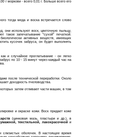
0 г моркови - всего 0,01 г. Больше всего его
ого тогда меда и воска встречается слово
д, они используют воск, цветочную пыльцу,
т такое запечатывание "сухой" печаткой.
" биологически активных веществ, имеющих
тить кусочек забруса, он будет выполнять
как и случайное проглатывание - он легко
забрус по 10 - 15 минут через каждый час на
ва.
аже после технической переработки. Около
ышает доходность пчеловодства.
которых затем отливают части машин, в том
лировке и окраске кожи. Воск придает коже
карств
(цинковая мазь, пластыри и др.), в
умажной, текстильной, лакокрасочной
и
и слизистых оболочек. В настоящее время
самым способствует хорошему пищеварению,