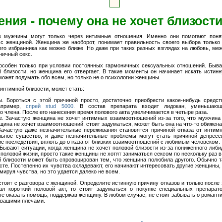
ия - почему она не хочет близост
в мужчины могут только через интимные отношения. Именно они помогают поня
 с женщиной. Женщина же наоборот, понимает правильность своего выбора только
оего избранника как можно ближе. Но даже при таких разных взглядах на любовь, ме
ничный секс.
собен только при условии постоянных гармоничных сексуальных отношений. Быв
й близости, но женщина его отвергает. В такие моменты он начинает искать истин
 может подумать обо всем, но только не о психологии женщины.
 интимной близости, может стать:
. Бороться с этой причиной просто, достаточно приобрести какое-нибудь средст
апример,
спрей stud 5000
. В состав препарата входит лидокан, уменьшающ
о члена. После его нанесения время полового акта увеличивается в четыре раза.
. Зачастую женщина не хочет интимных взаимоотношений из-за того, что мужчина
щина не хочет взаимоотношений, стоит задуматься, может быть она на что-то обижена
Зачастую даже незначительные переживания становятся причиной отказа от интим
льное существо, и даже незначительные проблемы могут стать причиной депресс
ие последствия, вплоть до отказа от близких взаимоотношений с любимым человеком.
Бывают ситуации, когда женщина не хочет половой близости из-за пониженного либи
т половой жизни, просто такие женщины не хотят заниматься сексом по нескольку раз в
й близости может быть спровоцирован тем, что женщина полюбила другого. Обычно т
сте. Постепенно их чувства охладевают, его начинают интересовать другие женщины,
мируя чувства, но это удается далеко не всем.
тоит с разговора с женщиной. Определите истинную причину отказов и только после 
ал короткий половой акт, то стоит задуматься о покупке специальных препарат
е оказать помощь, поддержав женщину. В любом случае, не стоит забывать о романтик
а вашими плечами.