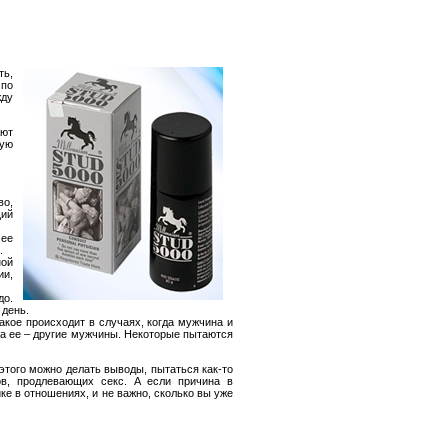
и
ть,
 по
жду
ают
ную
во,
ий
 ее
.
ной
ии,
до.
 день.
акое происходит в случаях, когда мужчина и
 а ее – другие мужчины. Некоторые пытаются
этого можно делать выводы, пытаться как-то
ов, продлевающих секс. А если причина в
е в отношениях, и не важно, сколько вы уже