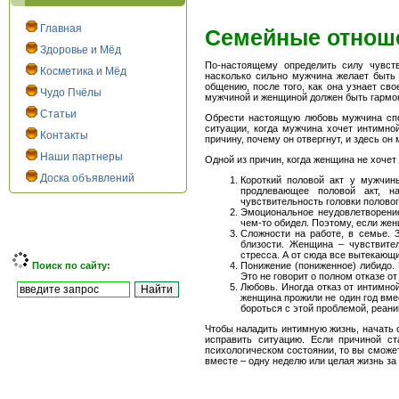
Главная
Семейные отношен
Здоровье и Мёд
По-настоящему определить силу чувст
Косметика и Мёд
насколько сильно мужчина желает быть
общению, после того, как она узнает св
Чудо Пчёлы
мужчиной и женщиной должен быть гармо
Статьи
Обрести настоящую любовь мужчина спо
ситуации, когда мужчина хочет интимно
Контакты
причину, почему он отвергнут, и здесь он
Наши партнеры
Одной из причин, когда женщина не хочет
Доска объявлений
Короткий половой акт у мужчины
продлевающее половой акт, н
чувствительность головки половог
Эмоциональное неудовлетворение
чем-то обидел. Поэтому, если жен
Сложности на работе, в семье. 
близости. Женщина – чувствите
стресса. А от сюда все вытекающ
Поиск по сайту:
Понижение (пониженное) либидо. 
Это не говорит о полном отказе о
Любовь. Иногда отказ от интимно
женщина прожили не один год вме
бороться с этой проблемой, реани
Чтобы наладить интимную жизнь, начать с
исправить ситуацию. Если причиной ст
психологическом состоянии, то вы сможет
вместе – одну неделю или целая жизнь з