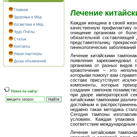
Главная
Лечение китайс
Здоровье и Мёд
Каждая женщина в своей жизни
Косметика и Мёд
качественную профилактику ги
Чудо Пчёлы
очищение организма от боле
обязательной составляющей 
Статьи
представительниц прекрасно
Контакты
гинекологических заболеваний
Наши партнеры
Лечение китайскими тампонам
появления зарекомендовал 
Доска объявлений
организма от разных видов г
кровотечения – это неполн
которыми помогут вам справит
составе присутствуют исклю
компоненты, которые произ
создания тампонов позаимство
Поиск по сайту:
при дворе императорской се
китайскими тампонами различн
достойным и распространенны
недавно такая методика стал
Сегодня тампоны изготавли
условиях. Каждая упаковка
соответствие международным 
Лечение китайскими тампона