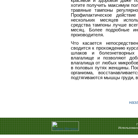
красивой и здоровой даже п
хотите получить максимум по
травяные тампоны регулярно
Профилактическое действи
нескольких месяцев исполь
средства тампоны лучше всег
месяц. Более подробные ин
производителя.
Что касается непосредстве
сводится к прохождению курс
шлаков и болезнетворных 
влагалище и позволяют доб
влагалища от любых микробов,
в половых путях женщины. По
организма, восстанавливае
подтягиваются мышцы груди, 
наза
Использован