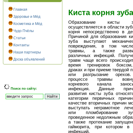
Главная
Киста корня зуб
Здоровье и Мёд
Образование кисты з
Косметика и Мёд
осуществляется в области зуб
Чудо Пчёлы
корня непосредственно в де
Причиной для образования к
Статьи
зуба выступают механичес
Контакты
повреждения, в том числ
травмы, а также разви
Наши партнеры
различных инфекций. Получ
Доска объявлений
травм чаще всего происходи
время тренировок боксом
драках и при приеме твердой 
или разгрызание орехов
процессе травмы вовну
корневого канала заноси
инфекция. Данные прич
Поиск по сайту:
развития кисты зуба относят
категории первичных причи
качестве вторичных причин м
выступать неграмотное леч
или пломбирование зуб
проведенное недолжным обра
а также протекание запущен
гайморита, при котором в 
инфекций.