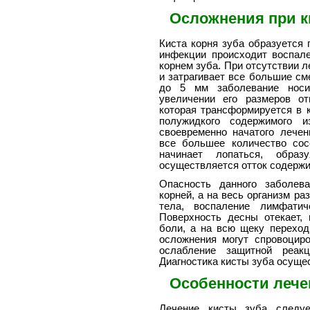
Осложнения при ки
Киста корня зуба образуется 
инфекции происходит воспал
корнем зуба. При отсутствии 
и затрагивает все большие см
до 5 мм заболевание носи
увеличении его размеров от
которая трансформируется в к
полужидкого содержимого и
своевременно начатого лечен
все большее количество сос
начинает лопаться, образ
осуществляется отток содержи
Опасность данного заболев
корней, а на весь организм р
тела, воспаление лимфатич
Поверхность десны отекает,
боли, а на всю щеку переход
осложнения могут спровоцир
ослабление защитной реак
Диагностика кисты зуба осуще
Особенности лече
Лечение кисты зуба следу