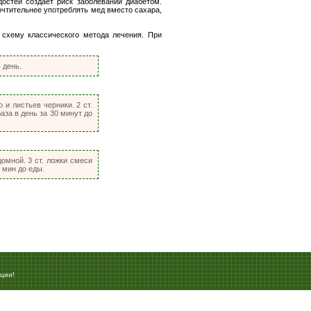
достей создает риск заболеваний диабетом.
тительнее употреблять мед вместо сахара,
 схему классического метода лечения. При
 день.
и листьев черники. 2 ст.
раза в день за 30 минут до
домной. 3 ст. ложки смеси
0 мин до еды.
ции!