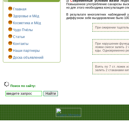
С
овременные условия жизни
людей 
Повышенное употребление сахарозы вызы
но для этого необходима консультация сп
Главная
В результате многолетних наблюдений 
Здоровье и Мёд
диффузном зобе выздоровление было 100
Косметика и Мёд
При ожирении тщательн
Чудо Пчёлы
Статьи
Контакты
При нарушении функци
ложки смеси залить 2 с
Наши партнеры
еды. Одновременно рек
Доска объявлений
Взять по 7 ст. ложек 
залить 2 стаканами кип
Поиск по сайту: