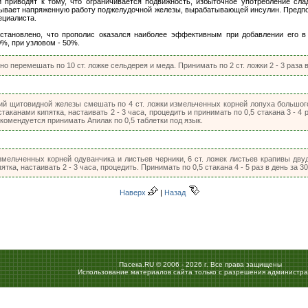
приводят к тому, что ограничивается подвижность, избыточное употребление сла
вает напряженную работу поджелудочной железы, вырабатывающей инсулин. Предпоч
ециалиста.
установлено, что прополис оказался наиболее эффективным при добавлении его в
%, при узловом - 50%.
о перемешать по 10 ст. ложке сельдерея и меда. Принимать по 2 ст. ложки 2 - 3 раза в
й щитовидной железы смешать по 4 ст. ложки измельченных корней лопуха большого 
таканами кипятка, настаивать 2 - 3 часа, процедить и принимать по 0,5 стакана 3 - 4 
омендуется принимать Апилак по 0,5 таблетки под язык.
измельченных корней одуванчика и листьев черники, 6 ст. ложек листьев крапивы дву
ятка, настаивать 2 - 3 часа, процедить. Принимать по 0,5 стакана 4 - 5 раз в день за 3
Наверх
|
Назад
Пасека.RU © 2006 - 2026 г. Все права защищены
Использование материалов сайта только с разрешения администра