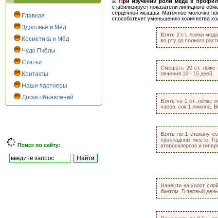
П
ри изучении роли мёда в профил
стабилизирует показатели липидного обм
сердечной мышцы. Маточное молочко пока
Главная
способствует уменьшению количества хол
Здоровье и Мёд
Взять 2 ст. ложки мед
Косметика и Мёд
во рту до полного рас
Чудо Пчёлы
Статьи
Смешать 20 ст. ложе 
Контакты
лечения 10 - 15 дней.
Наши партнеры
Доска объявлений
Взять по 1 ст. ложке 
часов, сок 1 лимона. В
Взять по 1 стакану с
прохладном месте. Пр
Поиск по сайту:
атеросклерозе и гипер
Нанести на холст слой
бинтом. В первый день 