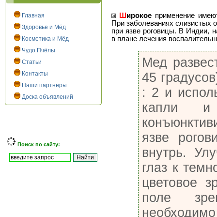
Ш
ирокое
применение имеют
Главная
При заболеваниях слизистых о
Здоровье и Мёд
при язве роговицы. В Индии, 
в плане лечения воспалительн
Косметика и Мёд
Чудо Пчёлы
Мед развес
Статьи
Контакты
45 градусов
Наши партнеры
: 2 и испол
Доска объявлений
капли и
конъюнкти
язве рогов
Поиск по сайту:
внутрь. Ул
глаз к темн
цветовое з
поле зр
необходимо