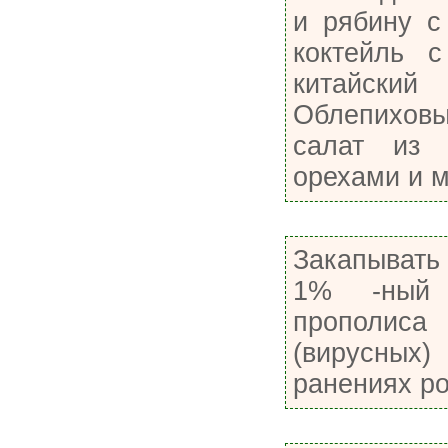
и рябину с
коктейль 
китайс
Облепихов
салат из 
орехами и 
Закапывать
1% -ный 
прополиса 
(вирусных)
ранениях ро