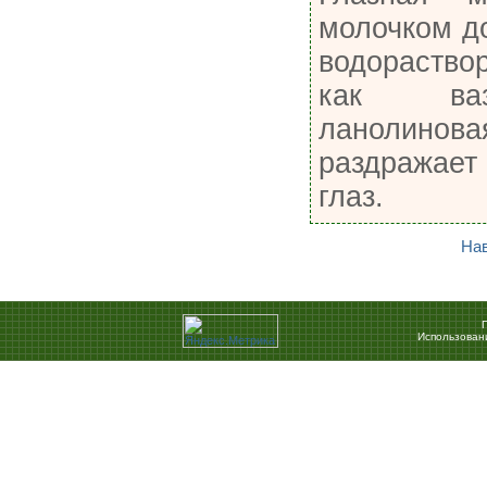
молочком д
водораство
как ваз
ланоли
раздражает
глаз.
На
Использован