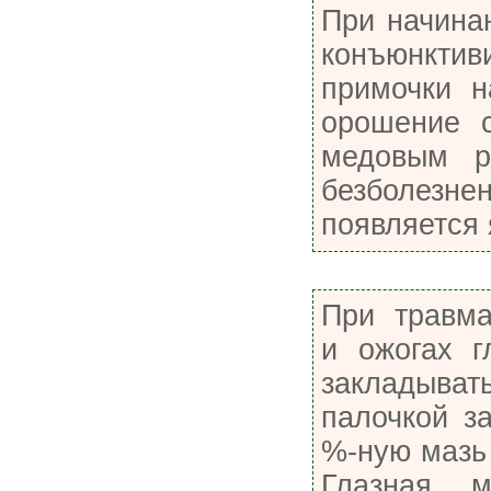
При начина
конъюнк
примочки н
орошение с
медовым р
безболез
появляется 
При травма
и ожогах г
закладыв
палочкой з
%-ную мазь
Глазная 