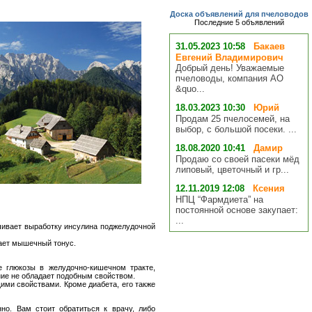
Доска объявлений для пчеловодов
Последние 5 объявлений
31.05.2023 10:58
Бакаев
Евгений Владимирович
Добрый день! Уважаемые
пчеловоды, компания АО
&quo...
18.03.2023 10:30
Юрий
Продам 25 пчелосемей, на
выбор, с большой посеки. ...
18.08.2020 10:41
Дамир
Продаю со своей пасеки мёд
липовый, цветочный и гр...
12.11.2019 12:08
Ксения
НПЦ “Фармдиета” на
постоянной основе закупает:
...
ичивает выработку инсулина поджелудочной
шает мышечный тонус.
е глюкозы в желудочно-кишечном тракте,
ние не обладает подобным свойством.
ими свойствами. Кроме диабета, его также
но. Вам стоит обратиться к врачу, либо