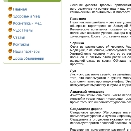
Лечение диабета травами применяю
изготовленные на основе трав и расте
Главная
клиническими испытаниями и многолет
Здоровье и Мёд
Пажитник
Пажитник или шамбала – это культурное 
Косметика и Мёд
обширных территориях от Западной Е
Клинические испытания показали анти
Чудо Пчёлы
волокнами снижают уровень сахара в кр
холестерина. Кроме того, семена пажит
Статьи
Черника
Контакты
Одна из разновидностей черники, Vac
медицине, в основном, используются ли
Наши партнеры
Употребление черники – это естестве
повышен. В листьях этого растения со
Доска объявлений
излишний сахар из крови. Обладает 
простаты.
Лук
Лук – это растение семейства лилейных
того, что используется в кухнях мног
компонент аллилпропилдисульфид. Это
стимулирует выработку инсулина поджел
Азиатский женьшень
Азиатский женьшень очень часто испол
железой и увеличивает число рецепторо
Кроме того, что он понижает уровень 
Сандаловое дерево
Сандаловое дерево (Pterocarpus mars
нормализует уровни инсулина и проинсу
Сердцевина этого дерева вяжущая, оче
используют против слоновой болезни, л
Решение по применению растений в к