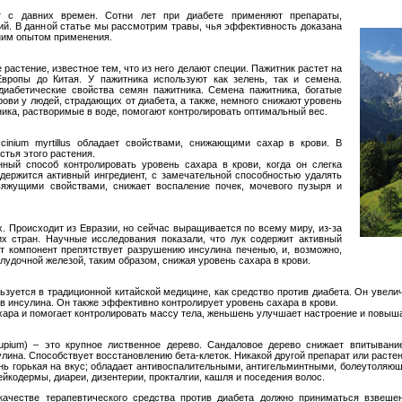
т с давних времен. Сотни лет при диабете применяют препараты,
ний. В данной статье мы рассмотрим травы, чья эффективность доказана
ним опытом применения.
растение, известное тем, что из него делают специи. Пажитник растет на
вропы до Китая. У пажитника используют как зелень, так и семена.
диабетические свойства семян пажитника. Семена пажитника, богатые
ови у людей, страдающих от диабета, а также, немного снижают уровень
ника, растворимые в воде, помогают контролировать оптимальный вес.
cinium myrtillus обладает свойствами, снижающими сахар в крови. В
стья этого растения.
нный способ контролировать уровень сахара в крови, когда он слегка
держится активный ингредиент, с замечательной способностью удалять
вяжущими свойствами, снижает воспаление почек, мочевого пузыря и
. Происходит из Евразии, но сейчас выращивается по всему миру, из-за
их стран. Научные исследования показали, что лук содержит активный
т компонент препятствует разрушению инсулина печенью, и, возможно,
удочной железой, таким образом, снижая уровень сахара в крови.
ьзуется в традиционной китайской медицине, как средство против диабета. Он увел
в инсулина. Он также эффективно контролирует уровень сахара в крови.
сахара и помогает контролировать массу тела, женьшень улучшает настроение и повы
upium) – это крупное лиственное дерево. Сандаловое дерево снижает впитывани
лина. Способствует восстановлению бета-клеток. Никакой другой препарат или расте
нь горькая на вкус; обладает антивоспалительными, антигельминтными, болеутоляющ
ейкодермы, диареи, дизентерии, прокталгии, кашля и поседения волос.
ачестве терапевтического средства против диабета должно приниматься взвешен