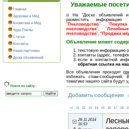
Уважаемые посети
Главная
На "Доске объявлений и 
Здоровье и Мёд
разместить информацию 
Косметика и Мёд
"
Пчеловодство
" , "
Покупка
пчеловодства
", "
Лечебны
Чудо Пчёлы
пчеловодства
",
"Продажа мёд
Статьи
Объявление может содер
Контакты
текстовую информацию о 
Наши партнеры
контакты (адрес, телефоны
Доска объявлений
если в контактной инф
обратная ссылка на наш
Все объявления проходят
пр
избежать спам-сообщений. 
тематике нашего сайта будут 
Поиск по сайту:
Добавить сообщение
4
<<
11
12
13
14
15
16
17
18
1
Лесные
28.11.2014
16:53