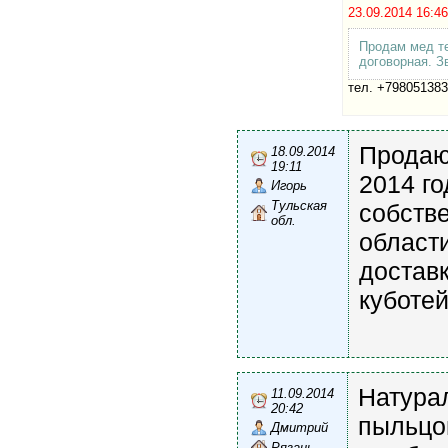
23.09.2014 16:
Продам мед те
договорная. З
тел. +79805138
Продаю
18.09.2014
19:11
2014 г
Игорь
Тульская
собстве
обл.
области
достав
куботей
Натура
11.09.2014
20:42
пыльцо
Дмитрий
Рязань