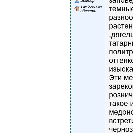
запове
Виктор
Тамбовская
темные
область
разно
растен
,дягел
татарни
политр
оттенк
изыска
Эти м
зареко
рознич
такое 
медон
встрет
черноз