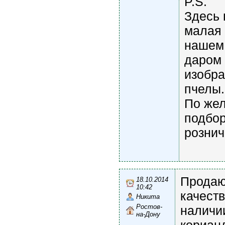
P.S.
Здесь 
малая 
нашем
даром 
изобр
пчелы.
По жел
подбор
рознич
Продаю
18.10.2014
10:42
качеств
Никита
Ростов-
наличи
на-Дону