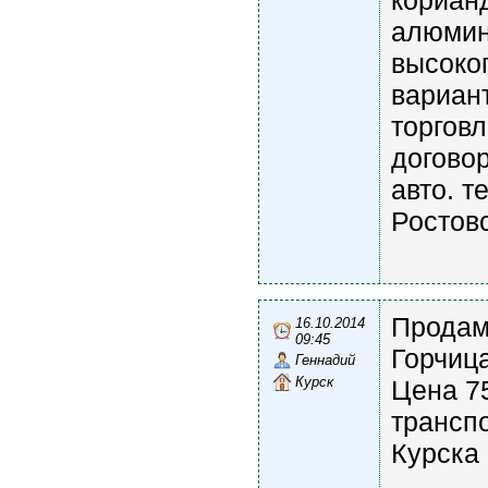
корианд
алюмин
высоког
вариан
торговл
догово
авто. т
Ростовс
Продам 
16.10.2014
09:45
Горчица
Геннадий
Курск
Цена 75
трансп
Курска