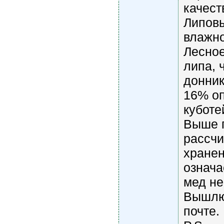
качест
Липовы
влажно
Лесное
липа, 
донник,
16% оп
куботе
Выше 
рассчи
хранен
означа
мед не
Вышлю
почте.