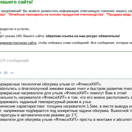
нашего сайта!
 предложений" Вы можете разместить информацию отвечающую тематике нашего са
тва
", "
Лечебные препараты на основе продуктов пчеловодства
",
"Продажа мёда 
одуктах и услугах;
;
дет указан URL Вашего сайта,
обратная ссылка на наш ресурс обязательна!
администратором сайта
, чтобы избежать спам-сообщений. Все сообщения, которые н
29 сообщений
9
20
>>
ракрасные технологии обогрева ульев от «ФлексиХИТ».
аботьтесь о благополучной зимовке ваших пчел и быстром развитие пчел
ракрасные нагреватели для ульев «ФлексиХИТ» помогут Вам в этом!
кальность нагревателя «ФлексиХИТ» в том, что его можно расположить в
держивать заданный температурный режим в улье.
нические характеристики: толщина нагревателя 1,5мм, в месте вывода к
т, напряжение подбирается под конкретные задачи обогрева. Выносной 
пературы в автоматическом режиме до 1°С.
реватели для обогрева ульев «ФлексиХИТ» просты в монтаже и абсолют