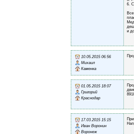
6. 
Все
пла
Мед
деш
и д
Про
10.05.2015 06:56
Михаил
Каменка
Про
01.05.2015 18:07
дви
Григорий
891
Краснодар
При
17.03.2015 15:15
Нап
Иван Воронин
Воронеж