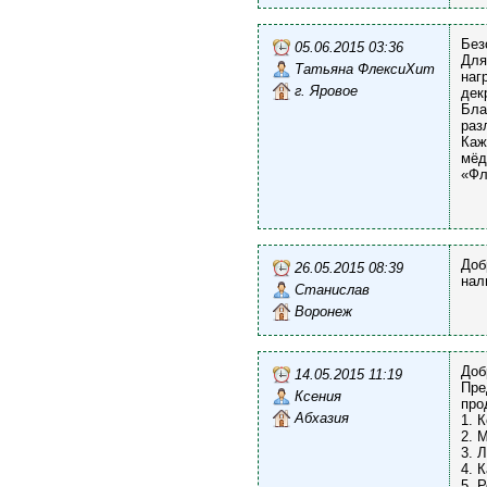
Без
05.06.2015 03:36
Для
Татьяна ФлексиХит
наг
г. Яровое
дек
Бла
раз
Каж
мёд
«Фл
Доб
26.05.2015 08:39
нал
Станислав
Воронеж
Доб
14.05.2015 11:19
Пре
Ксения
про
Абхазия
1. 
2. 
3. 
4. 
5. 