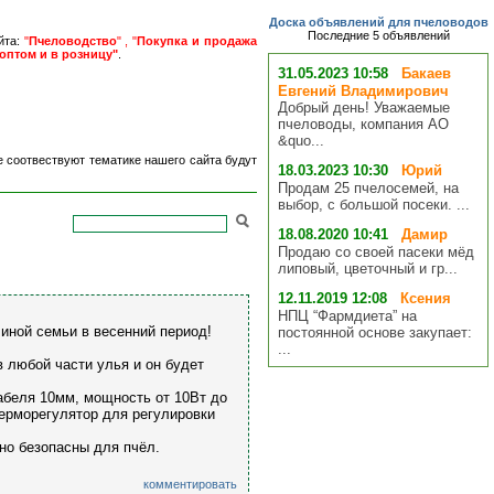
Доска объявлений для пчеловодов
Последние 5 объявлений
йта:
"
Пчеловодство
" , "
Покупка и продажа
оптом и в розницу"
.
31.05.2023 10:58
Бакаев
Евгений Владимирович
Добрый день! Уважаемые
пчеловоды, компания АО
&quo...
е соотвествуют тематике нашего сайта будут
18.03.2023 10:30
Юрий
Продам 25 пчелосемей, на
выбор, с большой посеки. ...
18.08.2020 10:41
Дамир
Продаю со своей пасеки мёд
липовый, цветочный и гр...
12.11.2019 12:08
Ксения
НПЦ “Фармдиета” на
иной семьи в весенний период!
постоянной основе закупает:
...
 любой части улья и он будет
абеля 10мм, мощность от 10Вт до
терморегулятор для регулировки
но безопасны для пчёл.
комментировать