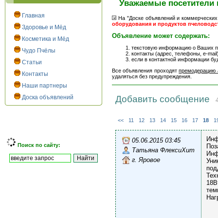
Уважаемые посетители 
Главная
На "Доске объявлений и коммерческих
оборудования и продуктов пчеловодс
Здоровье и Мёд
Объявление может содержать:
Косметика и Мёд
текстовую информацию о Ваших пр
Чудо Пчёлы
контакты (адрес, телефоны, e-mail)
если в контактной информации бу
Статьи
Все объявления проходят
премодерацию 
Контакты
удаляться без предупреждения.
Наши партнеры
Доска объявлений
Добавить сообщение
4
<<
11
12
13
14
15
16
17
18
1
Инф
05.06.2015 03:45
Поиск по сайту:
Поз
Татьяна ФлексиХит
Инф
г. Яровое
Уни
под
Тех
18В
тем
Наг