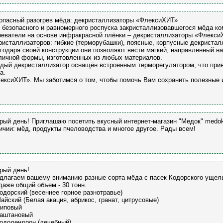
опасный разогрев мёда: декристаллизаторы «ФлексиХИТ»
 безопасного и равномерного роспуска закристаллизовавшегося мёда к
реватели на основе инфракрасной плёнки – декристаллизаторы «Флекси
ристаллизаторов: гибкие (терморубашки), поясные, корпусные декриста
годаря своей конструкции они позволяют вести мягкий, направленный на
личной формы, изготовленных из любых материалов.
дый декристаллизатор оснащён встроенным терморегулятором, что прив
а.
ексиХИТ». Мы заботимся о том, чтобы помочь Вам сохранить полезные 
рый день! Приглашаю посетить вкусный интернет-магазин "Медок" medok
ичии: мёд, продукты пчеловодства и многое другое. Рады всем!
рый день!
длагаем вашему вниманию разные сорта мёда с пасек Кодорского ущель
даже общий объем - 30 тонн.
Кодорский (весеннее горное разнотравье)
Майский (Белая акация, абрикос, гранат, цитрусовые)
Липовый
Каштановый
Рододендрон (лечебный)