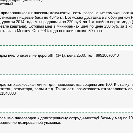
Сотовый
 прилагающиеся к пасекам документы - есть. разрешение таможенного к
стиковые пищевые баки по 43-46 кг. Возможна доставка в любой регион 
 урожая 2014 года мы продавали по 220 руб. за 1 кг любого сорта меда (
евле каштана). Сотовый мёд в мини-рамках шёл по цене 250 руб. за 1 к
оставка в Москву. Опт 2014 года составил около 30 тонн.
дам пчелопакеты не дорого!!!! (3+1), цена 2500, тел. 89518670840
дается харьковская линия для производства вощины аив-100. К станку 
гатель, редуктора, валы и т.д. Также есть возможность изготавливать с
81548888
глашаю пчеловодов к долгосрочному сотрудничеству! Возьму мед по 100
равление дозированной упаковки.