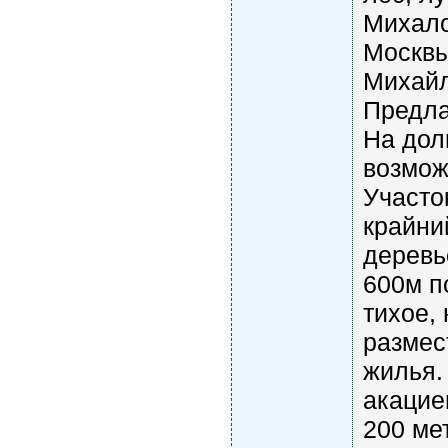
Михало
Москвы
Михайл
Предла
На долг
возмож
Участо
крайни
деревь
600м п
тихое,
размес
жилья.
акацие
200 ме