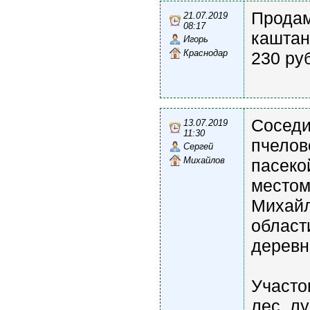
Продам
21.07.2019
08:17
каштан
Игорь
Краснодар
230 руб
Соседи
13.07.2019
11:30
пчелов
Сергей
Михайлов
пасеко
местом
Михайл
област
деревн
Участок
лес, лу