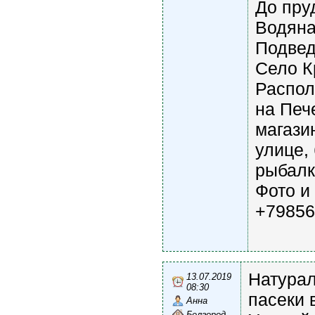
До пру
Водяная
Подвед
Село К
Распол
на Печ
магази
улице,
рыбалк
Фото и 
+79856
Натурал
13.07.2019
08:30
пасеки 
Анна
Белгород