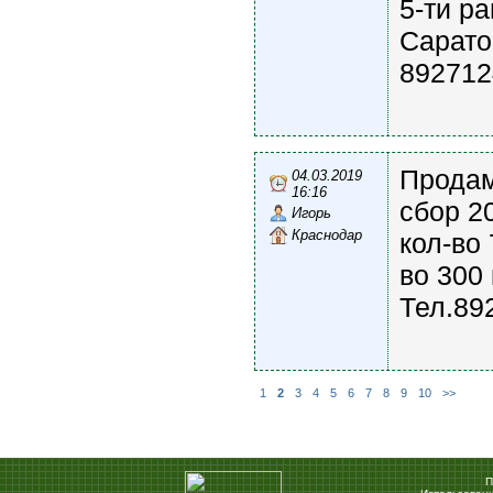
5-ти р
Сарато
892712
Продам
04.03.2019
16:16
сбор 2
Игорь
Краснодар
кол-во 
во 300 
Тел.89
1
2
3
4
5
6
7
8
9
10
>>
П