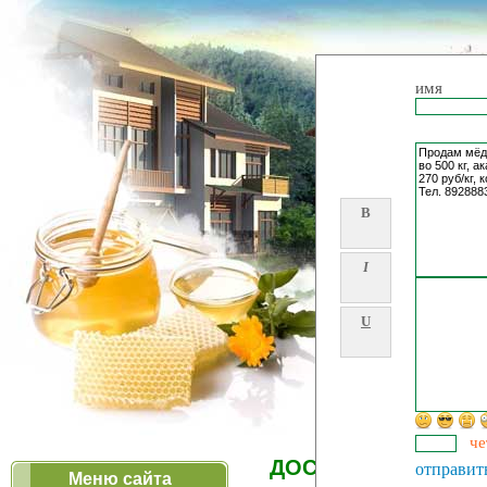
имя
B
I
U
че
ДОСКА ОБЪЯВЛЕН
отправит
Меню сайта