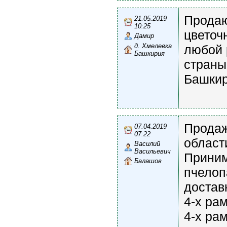
Продаю
21.05.2019
10:25
цветоч
Дамир
д. Хмелевка
любой 
Башкирия
страны
Башки
Продаж
07.04.2019
07:22
област
Василий
Васильевич
Приним
Балашов
пчелоп
доставк
4-х ра
4-х ра