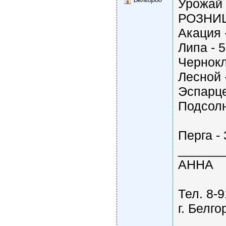
Урожай 
РОЗНИ
Акация 
Липа - 
Чернокл
Лесной 
Эспарце
Подсолн
Перга - 
______
АННА
Тел. 8-
г. Белго