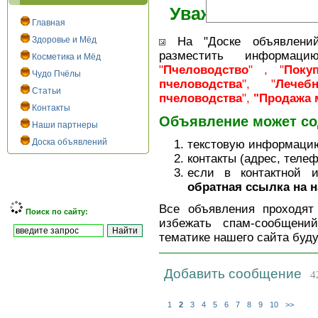
Уважаемые посет
Главная
Здоровье и Мёд
На "Доске объявлений
разместить информац
Косметика и Мёд
"
Пчеловодство
" , "
Поку
Чудо Пчёлы
пчеловодства
", "
Лече
Статьи
пчеловодства
",
"Продажа 
Контакты
Объявление может со
Наши партнеры
Доска объявлений
текстовую информацию
контакты (адрес, телеф
если в контактной 
обратная ссылка на н
Все объявления проходя
Поиск по сайту:
избежать спам-сообщени
тематике нашего сайта буд
Добавить сообщение
4
1
2
3
4
5
6
7
8
9
10
>>