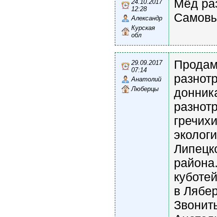
Мёд раз
24.10.2017
12:28
Самовыв
Александр
Курская
обл
Продам
29.09.2017
07:14
разнот
Анатолий
Люберцы
донник
разнот
гречихи
эколог
Липецк
района
куботей
в Лябе
Звонить