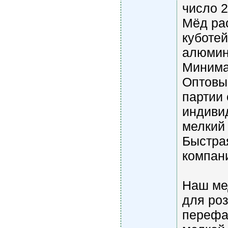
число 2
Мёд ра
куботей
алюмини
Минимал
Оптовы
партии
индиви
мелкий 
Быстра
компан
Наш ме
для роз
перефа