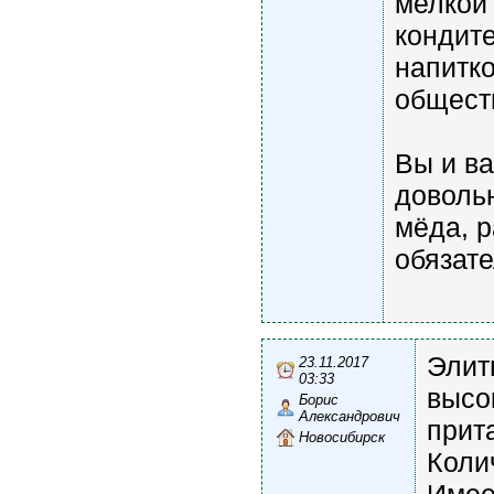
мелкой 
кондите
напитко
общест
Вы и в
доволь
мёда, р
обязате
Элит
23.11.2017
03:33
высо
Борис
Александрович
прит
Новосибирск
Коли