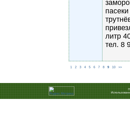
заморо
пасеки
трутнё
привез
литр 40
тел. 8 
1
2
3
4
5
6
7
8
9
10
>>
П
Использовани