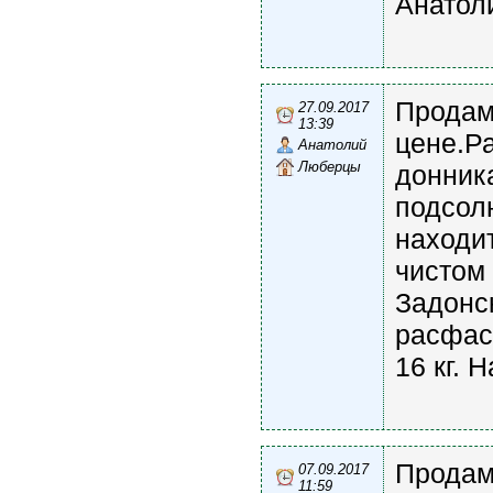
Анатол
Продам
27.09.2017
13:39
цене.Р
Анатолий
Люберцы
донника
подсол
находит
чистом
Задонс
расфас
16 кг. 
Продам 
07.09.2017
11:59