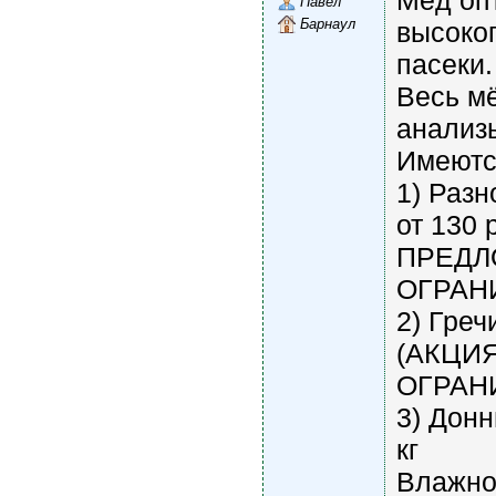
Мёд оп
Павел
Барнаул
высоког
пасеки.
Весь м
анализы
Имеютс
1) Разн
от 130 
ПРЕДЛ
ОГРАН
2) Греч
(АКЦИ
ОГРАН
3) Донн
кг
Влажно