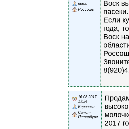
Воск вы
петя
Россошь
пасеки.
Если ку
года, т
Воск н
области
Россош
Звоните
8(920)4
Продам
16.08.2017
13:24
высоко
Вероника
Санкт-
молочк
Петербург
2017 г