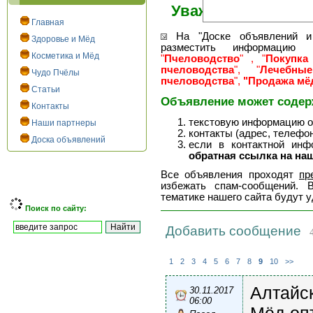
Уважаемые посети
Главная
На "Доске объявлений и 
Здоровье и Мёд
разместить информацию 
Косметика и Мёд
"
Пчеловодство
" , "
Покупка
пчеловодства
", "
Лечебны
Чудо Пчёлы
пчеловодства
",
"Продажа мёд
Статьи
Объявление может содер
Контакты
текстовую информацию о 
Наши партнеры
контакты (адрес, телефоны
Доска объявлений
если в контактной инф
обратная ссылка на наш
Все объявления проходят
пр
избежать спам-сообщений. 
тематике нашего сайта будут 
Поиск по сайту:
Добавить сообщение
4
1
2
3
4
5
6
7
8
9
10
>>
Алтайск
30.11.2017
06:00